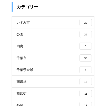
カテゴリー
いすみ市
20
公園
34
内房
3
千葉市
30
千葉県全域
1
南房総
18
商店街
11
外房
17