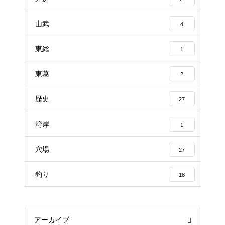
山武
4
東総
1
東葛
2
歴史
27
湾岸
1
穴場
27
釣り
18
アーカイブ