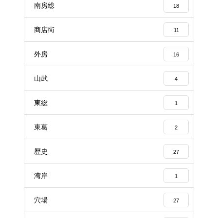
南房総
18
商店街
11
外房
16
山武
4
東総
1
東葛
2
歴史
27
湾岸
1
穴場
27