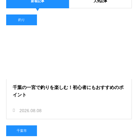
新着記事
人気記事
2026.08.07
千葉市でのぬいぐるみの正しい捨て
釣り
方！感謝を込めて手放す
外房
2026.08.06
御宿で快適に車中泊できる場所！マ
千葉の一宮で釣りを楽しむ！初心者にもおすすめのポ
ナーを守って夜を過ごす
イント
東葛
2026.08.08
千葉市