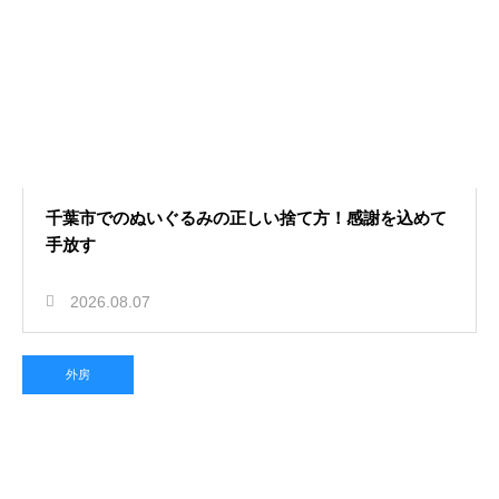
2026.08.05
柏市のパンザマストが鳴る時間は？
放送される理由と歴史
山武
千葉市でのぬいぐるみの正しい捨て方！感謝を込めて
手放す
2026.08.04
2026.08.07
九十九里平野の広大な地形の特徴！
農業や歴史との深い関係
外房
山武