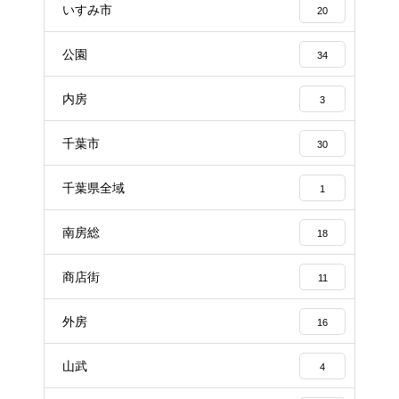
いすみ市
20
公園
34
内房
3
千葉市
30
千葉県全域
1
南房総
18
商店街
11
外房
16
山武
4