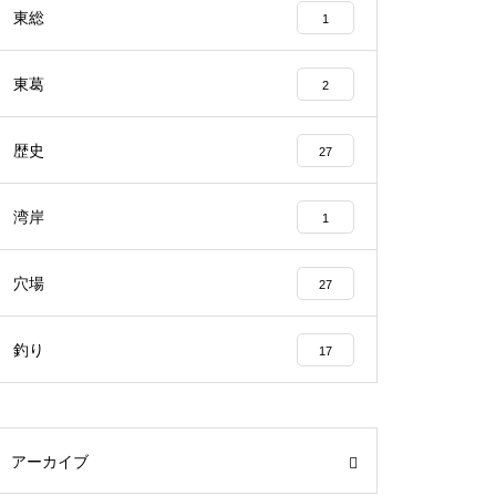
東総
1
東葛
2
歴史
27
湾岸
1
穴場
27
釣り
17
アーカイブ