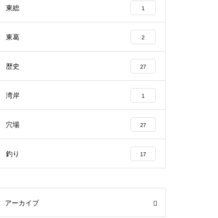
東総
1
東葛
2
歴史
27
湾岸
1
穴場
27
釣り
17
アーカイブ