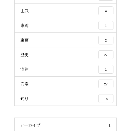
山武
4
東総
1
東葛
2
歴史
27
湾岸
1
穴場
27
釣り
18
アーカイブ