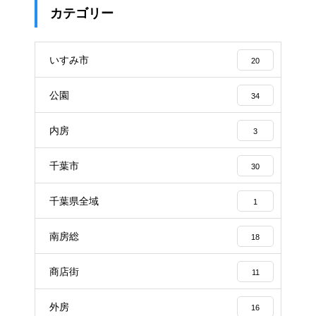
カテゴリー
いすみ市
20
公園
34
内房
3
千葉市
30
千葉県全域
1
南房総
18
商店街
11
外房
16