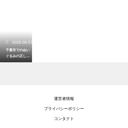
2026.08.07
千葉市でのぬい
ぐるみの正しい
捨て方！感謝を
込めて手放す
2026.08.06
運営者情報
御宿で快適に車
プライバシーポリシー
中泊できる場
所！マナーを守
コンタクト
って夜を過ごす