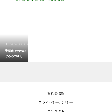
2026.08.07
千葉市でのぬい
ぐるみの正しい
捨て方！感謝を
込めて手放す
2026.08.06
運営者情報
御宿で快適に車
プライバシーポリシー
中泊できる場
所！マナーを守
コンタクト