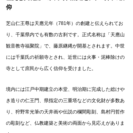
仰
芝山仁王尊は天應元年（781年）の創建と伝えられてお
り、千葉県内でも有数の古刹です。正式名称は「天應山
観音教寺福聚院」で、藤原継縄が開基とされます。中世
には千葉氏の祈願寺とされ、近世には火事・泥棒除けの
寺として庶民から広く信仰を受けました。
境内には江戸中期建立の本堂、明治期に完成した総けや
き造りの仁王門、県指定の三重塔などの文化財が多数あ
り、狩野常光筆の天井画や伝説の欄間彫刻、島村円哲作
の彫刻など、仏教建築と美術の両面から見応えがありま