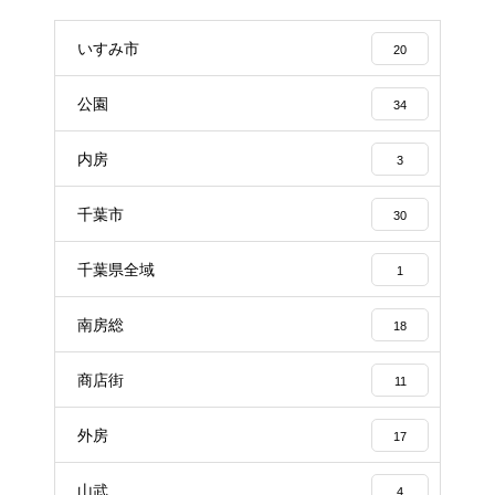
いすみ市
20
公園
34
内房
3
千葉市
30
千葉県全域
1
南房総
18
商店街
11
外房
17
山武
4