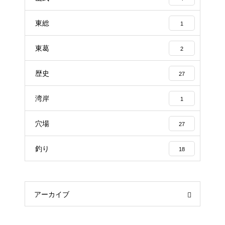
東総
1
東葛
2
歴史
27
湾岸
1
穴場
27
釣り
18
アーカイブ