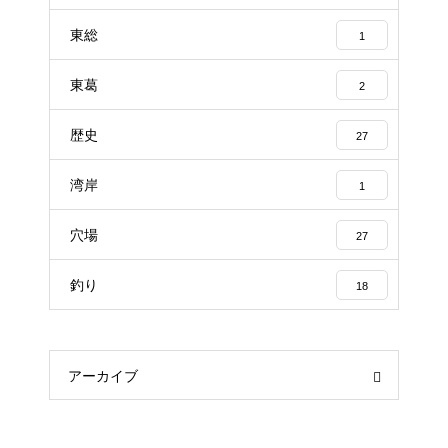
東総
1
東葛
2
歴史
27
湾岸
1
穴場
27
釣り
18
アーカイブ