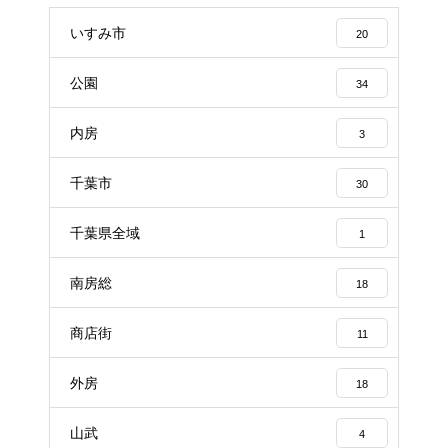
いすみ市
20
公園
34
内房
3
千葉市
30
千葉県全域
1
南房総
18
商店街
11
外房
18
山武
4