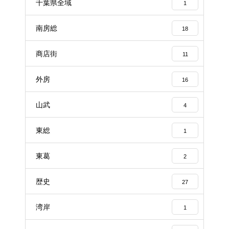
千葉県全域
1
南房総
18
商店街
11
外房
16
山武
4
東総
1
東葛
2
歴史
27
湾岸
1