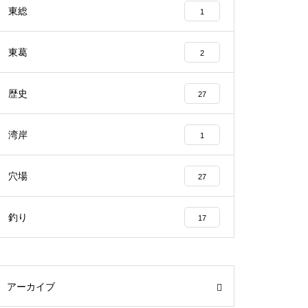
東総
1
東葛
2
歴史
27
湾岸
1
穴場
27
釣り
17
アーカイブ